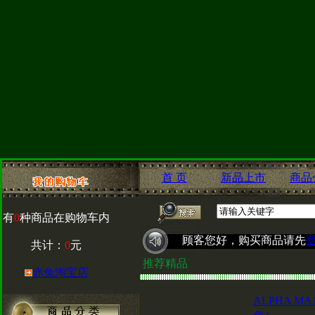
首 页
新品上市
商品
有
0
种商品在购物车内
顾客您好，购买商品请先
共计：
0
元
推荐精品
赤兔淘宝店
ALPHA M