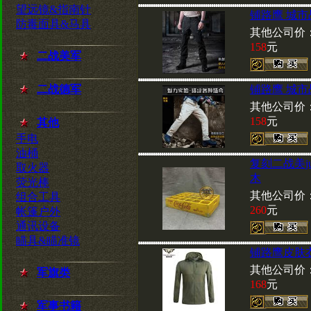
望远镜&指南针
铺路鹰 城市
防毒面具&马具
其他公司价
158
元
二战美军
二战德军
铺路鹰 城市
其他公司价
158
元
其他
手电
油桶
复刻二战美j
取火器
木
荧光棒
其他公司价
组合工具
260
元
帐篷户外
通讯设备
瞄具&瞄准镜
铺路鹰皮肤
其他公司价
军旗类
168
元
军事书籍