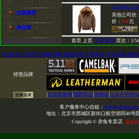
ALPHA N
仿真模型
其他公司价
价：
950
元
身份牌
首页 上页
下页
尾页
页次：1/5
收 藏 架
付款方式
购物流程
顾客反馈
交易条款
常见问题
商品
经营品牌
|
兵器装备网
|
翔野军品
|
拯救者
|
山水行户外
客户服务中心信箱：
chitu@chituclub
地址：北京市西城区新街口航空胡同40号院1
Copyright © 赤兔专卖店
京ICP