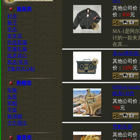
色）
其他公司价
服装类
价：
850
元
衬衣
裤子
毛衣
MA-1是
皮夹克
计的一款夹
作战套服
在其....
常服礼服
美jun弹药箱
战术背心
其他公司价
风衣/夹克
价：
1200
元
T恤/POLO衫
鞋帽类
helikon-b
军靴
眠系CB色
头盔
其他公司价
军帽
798
元
手套
棒球帽
方巾围巾
雪豹头骨
其他公司价
徽章类