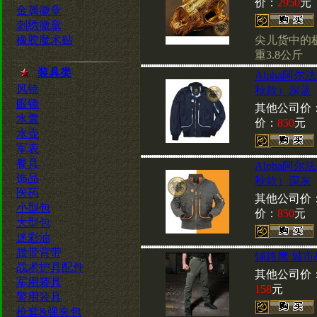
价：
2950
元
金属徽章
刺绣徽章
橡胶魔术贴
尖儿货中的
重3.8公斤
装具类
Alpha阿
风镜
秋款）深蓝
眼镜
其他公司价
水囊
价：
850
元
水壶
军表
餐具
Alpha阿
饰品
秋款）深灰
医药
其他公司价
小型包
价：
850
元
大型包
迷彩油
腰带背带
铺路鹰 城市
战术护具配件
其他公司价
军用装具
158
元
警用装具
枪套&弹夹包