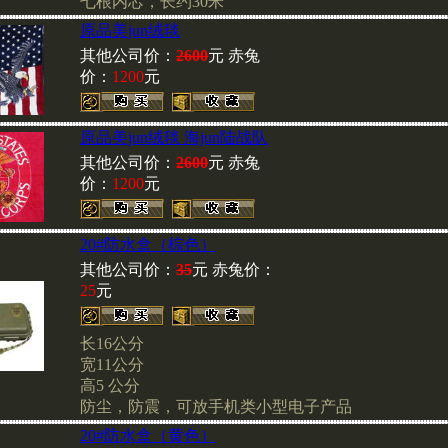
七根内芯，长约30米
原品美jun绒毯
其他公司价：
2600
元 赤兔
价：
1200
元
原品美jun绒毯 海jun陆战队
其他公司价：
2600
元 赤兔
价：
1200
元
20#防水盒（棕色）
其他公司价：
35
元 赤兔价：
25
元
长16公分
宽11公分
高5 公分
防尘，防震，可放手机类小型电子产品
20#防水盒（黄色）