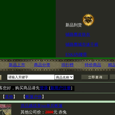
新品到货
铺路鹰皮肤衣
铺路鹰城市速干裤
ESKI内腰带
新品上市
商品分类
排行榜
特价商品
精
喜讯！赤兔淘宝店现
击
客您好，购买商品请先
登录
[
新用户注册
]
http://shop60666600.taobao.c
：
【
其他
】 【
帐篷户外
】
原品越战美jun单兵帐篷
其他公司价：
2800
元 赤兔
现赤兔新到瑞士原产TACTI