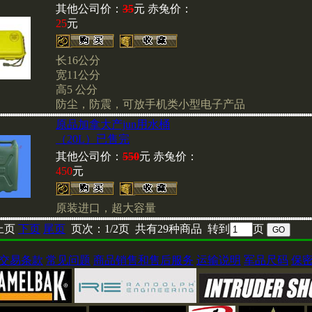
其他公司价：
35
元 赤兔价：
25
元
长16公分
宽11公分
高5 公分
防尘，防震，可放手机类小型电子产品
原品加拿大产jun用水桶
（20L）已售完
其他公司价：
550
元 赤兔价：
450
元
原装进口，超大容量
上页
下页
尾页
页次：1/2页 共有29种商品 转到
页
交易条款
常见问题
商品销售和售后服务
运输说明
军品尺码
保