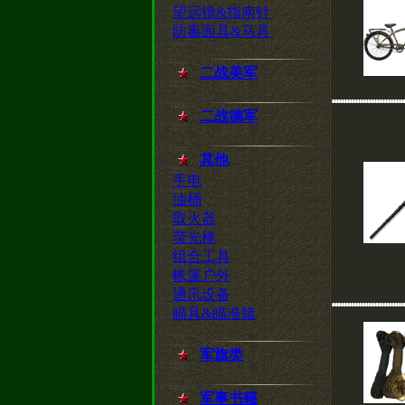
望远镜&指南针
防毒面具&马具
二战美军
二战德军
其他
手电
油桶
取火器
荧光棒
组合工具
帐篷户外
通讯设备
瞄具&瞄准镜
军旗类
军事书籍