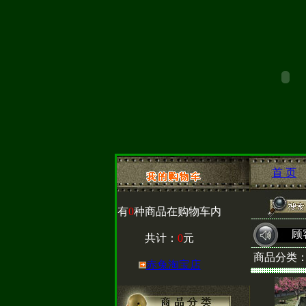
首 页
有
0
种商品在购物车内
顾
共计：
0
元
商品分类
赤兔淘宝店