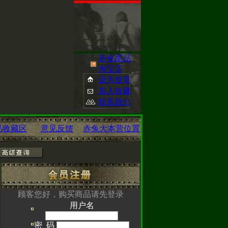
赤兔军品
淘宝店
设为首页
加入收藏
联系我们
品收藏区
意见反馈
赤兔大本营位置
已经开启您可点
om/
查看
顾客您好，购买商品请先登录
用户名
CAL手表，H3
密 码