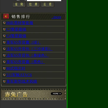
以在赤兔动态
销 售 排 行
..more
06款黑特警套服
C3警星眼镜
衫，黑色沙色两种
C4警星眼镜
美军65升背囊（绿）
法军65升背包（三沙迷彩）
法军65升背包（单绿色）
靴
美军65升背囊（黑色）
80式指北针
511军靴ATAC6
美军新型战术风镜