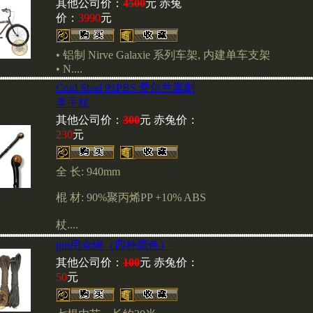
其他公司价：
4500
元 赤兔
邮局汇款时请不要使用密码
价：
3990
元
码会给货款的提取造成延时
按时发货,如果您使用银行
• 铝制 Nirve Galaxie 系列车架, 内建单车支架
刘小姐后再汇款(86010)6617
• N....
Cold Steel 91PBS 爱尔兰黑刺
李手杖
其他公司价：
300
元 赤兔价：
230
元
全 长: 940mm
棍 材: 90%聚丙烯PP +10% ABS
杖....
jun用伞绳（四种颜色）
其他公司价：
100
元 赤兔价：
50
元