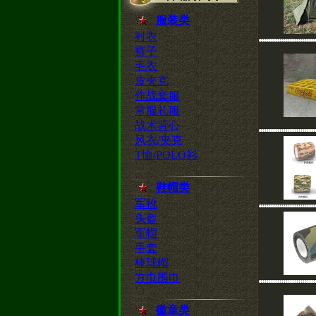
服装类
衬衣
裤子
毛衣
皮夹克
作战套服
常服礼服
战术背心
风衣/夹克
T恤/POLO衫
鞋帽类
军靴
头盔
军帽
手套
棒球帽
方巾围巾
徽章类