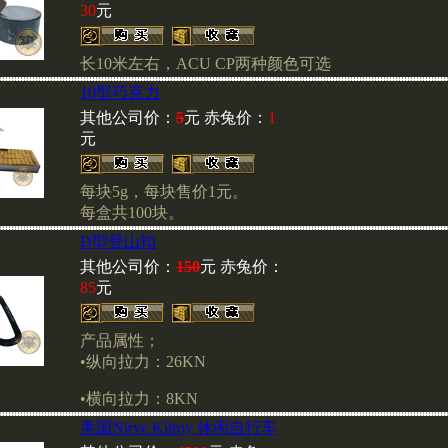
30
元
长10米左右，ACU CP两种颜色可选
美jun M1943作战裤
、
10型巧克力
其他公司价：
5
元 赤兔价：
1
元
赤兔郑重声明
每块5g，每块售价1元。
每盒共100块。
D型登山扣
批发商请拨打我们的电话(86010
核实后，再汇款到我部。谢
其他公司价：
150
元 赤兔价：
持！
85
元
产品属性；
•纵向拉力：26KN
•横向拉力：8KN
美国Nirve Kilroy 休闲自行车