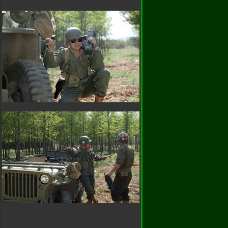
)66172489
谢大家的支
赤兔专卖