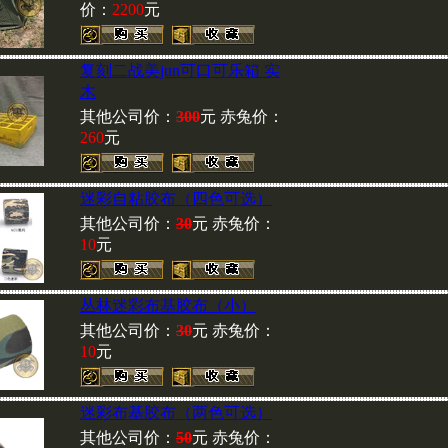
价：
2200
元
发光材料，保证质量，您可
商城进行查看和选购
复刻二战美jun可口可乐箱 实
木
其他公司价：
300
元 赤兔价：
260
元
赤兔新到各种图案POLO
可供选择
迷彩自粘胶布（四色可选）
其他公司价：
30
元 赤兔价：
MAGNUM（马格南）特警
10
元
欢迎各级军友光临选购
丛林迷彩布基胶布（小）
其他公司价：
30
元 赤兔价：
最新到货!
10
元
迷彩布基胶布（两色可选）
美国黑鹰干探衬衣
、
其他公司价：
50
元 赤兔价：