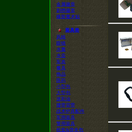
金属徽章
刺绣徽章
橡胶魔术贴
装具类
风镜
眼镜
水囊
水壶
军表
餐具
饰品
医药
小型包
大型包
迷彩油
腰带背带
战术护具配件
军用装具
警用装具
枪套&弹夹包