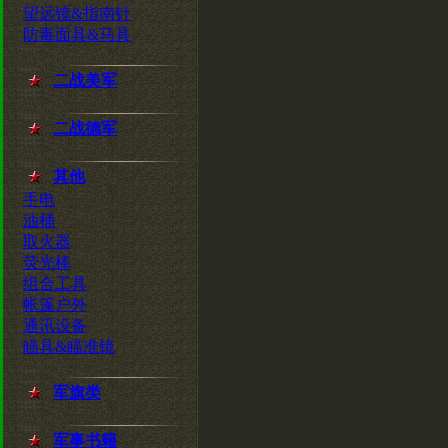
望远镜&指南针
防毒面具&马具
二战美军
二战德军
其他
手电
油桶
取火器
荧光棒
组合工具
帐篷户外
通讯设备
瞄具&瞄准镜
军旗类
军事书籍