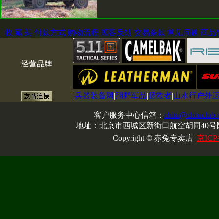
收 藏 架
付款方式
购物流程
顾客反馈
交易条款
常见问题
商品
经营品牌
|
兵器装备网
|
翔野军品
|
拯救者
|
山水行户外
客户服务中心信箱：
chitu@chituclub
地址：北京市西城区新街口航空胡同40号院
Copyright © 赤兔专卖店
京ICP