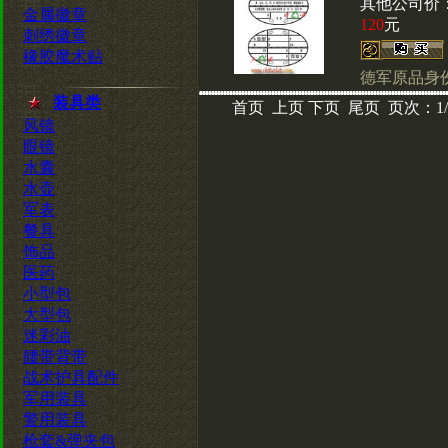
其他公司价
金属徽章
120
元
刺绣徽章
橡胶魔术贴
德军原品身
装具类
首页 上页 下页 尾页 页次：1
风镜
眼镜
水囊
水壶
军表
餐具
饰品
医药
小型包
大型包
迷彩油
腰带背带
战术护具配件
军用装具
警用装具
枪套&弹夹包