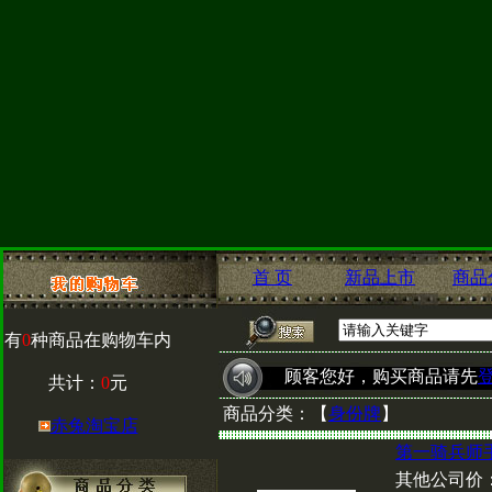
首 页
新品上市
商品
有
0
种商品在购物车内
顾客您好，购买商品请先
共计：
0
元
商品分类：
【
身份牌
】
赤兔淘宝店
第一骑兵师
其他公司价