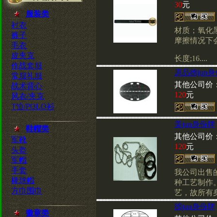
30
元
服装类
衬衣
材质；氧化黑
裤子
摩擦情况下
毛衣
皮夹克
长度;16....
作战套服
原品德jun
常服礼服
其他公司价
战术背心
120
元
风衣/夹克
T恤/POLO衫
美jun身份牌
鞋帽类
其他公司价
军靴
120
元
头盔
军帽
手套
我公司出售
棒球帽
种工艺制作
方巾围巾
艺，故所有身份
德jun身份牌
徽章类