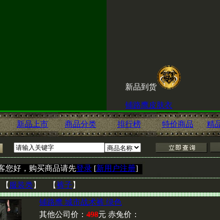
新品到货
铺路鹰皮肤衣
铺路鹰城市速干裤
新品上市
商品分类
排行榜
特价商品
精
ESKI内腰带
客您好，购买商品请先
登录
[
新用户注册
]
喜讯！赤兔淘宝店现
：
【
服装类
】 【
裤子
】
击
铺路鹰 城市战术裤 绿色
其他公司价：
498
元 赤兔价：
http://shop60666600.taobao.c