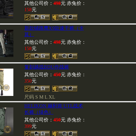
其他公司价：
498
元 赤兔价：
158
元
美国黑鹰干探衬衣
、
新款铺路鹰X9款速干裤（卡
其）
其他公司价：
498
元 赤兔价：
158
元
美jun M1943作战裤
、
复刻越战BDU作战裤
其他公司价：
450
元 赤兔价：
赤兔郑重声明
350
元
尺码 S M L XL
批发商请拨打我们的电话(86010
核实后，再汇款到我部。谢
HELIKON 赫利肯 UTL战术
持！
长裤（绿色）
其他公司价：
450
元 赤兔价：
399
元