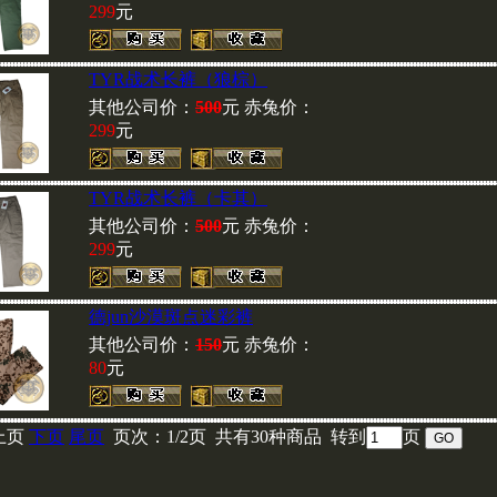
299
元
TYR战术长裤（狼棕）
其他公司价：
500
元 赤兔价：
299
元
TYR战术长裤（卡其）
其他公司价：
500
元 赤兔价：
299
元
德jun沙漠斑点迷彩裤
其他公司价：
150
元 赤兔价：
80
元
上页
下页
尾页
页次：1/2页 共有30种商品 转到
页