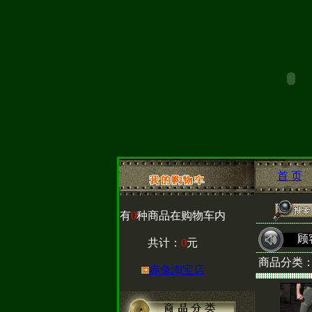
首 页
有
0
种商品在购物车内
顾
共计：
0
元
商品分类
赤兔淘宝店