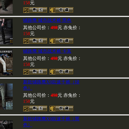
158
元
现赤兔新到瑞士原产TACTI
铺路鹰 城市战术裤 黑色
发光材料，保证质量，您可
其他公司价：
498
元 赤兔价：
商城进行查看和选购
158
元
铺路鹰 城市战术裤 卡其
其他公司价：
498
元 赤兔价：
赤兔新到各种图案POLO
158
元
可供选择
新款铺路鹰X9款速干裤（绿
色）
MAGNUM（马格南）特警
其他公司价：
498
元 赤兔价：
158
元
欢迎各级军友光临选购
新款铺路鹰X9款速干裤（黑
最新到货!
色）