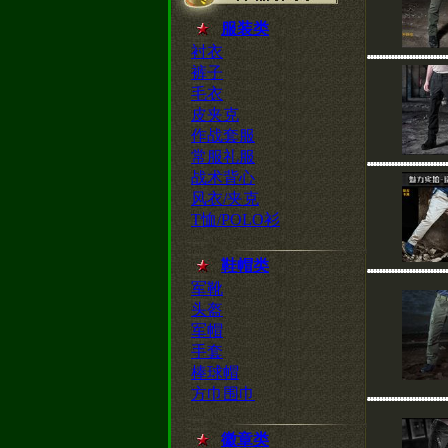
服装类
衬衣
裤子
毛衣
皮夹克
作战套服
常服礼服
战术背心
风衣/夹克
T恤/POLO衫
鞋帽类
军靴
头盔
军帽
手套
棒球帽
方巾围巾
徽章类