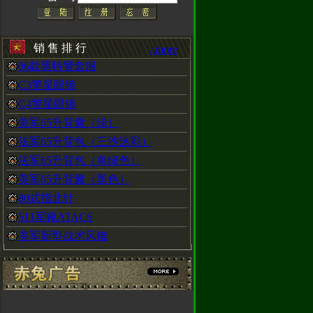
销 售 排 行
CAL手表，H3
..more
以在赤兔动态
06款黑特警套服
C3警星眼镜
C4警星眼镜
美军65升背囊（绿）
法军65升背包（三沙迷彩）
衫，黑色沙色两种
法军65升背包（单绿色）
美军65升背囊（黑色）
80式指北针
靴
511军靴ATAC6
美军新型战术风镜