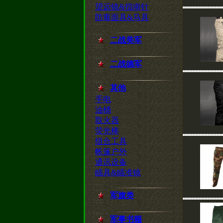
望远镜&指南针
防毒面具&马具
二战美军
二战德军
其他
手电
油桶
取火器
荧光棒
组合工具
帐篷户外
通讯设备
瞄具&瞄准镜
军旗类
军事书籍