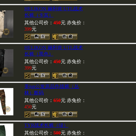
HELIKON 赫利肯 UTL战术
长裤（卡其）
其他公司价：
450
元 赤兔价：
399
元
邮局汇款时请不要使用密码
码会给货款的提取造成延时
按时发货,如果您使用银行
HELIKON 赫利肯 UTL战术
刘小姐后再汇款(86010)6617
长裤（黑色）
其他公司价：
450
元 赤兔价：
399
元
美jun公发原品作战裤（丛
林）断码
其他公司价：
650
元 赤兔价：
450
元
TYR战术长裤（绿）
其他公司价：
500
元 赤兔价：