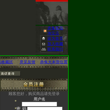
赤兔军品
淘宝店
设为首页
加入收藏
联系我们
品收藏区
意见反馈
赤兔大本营位置
已经开启您可点
顾客您好，购买商品请先登录
用户名
密 码
om/
查看