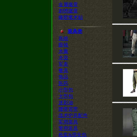
金属徽章
刺绣徽章
橡胶魔术贴
装具类
风镜
眼镜
水囊
水壶
军表
餐具
饰品
医药
小型包
大型包
迷彩油
腰带背带
战术护具配件
军用装具
警用装具
枪套&弹夹包