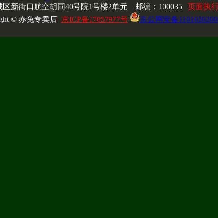
区新街口航空胡同40号院1号楼2单元 邮编：100035
页面执行时
right © 赤兔专卖店
京ICP备17057977号
京公网安备1101020200