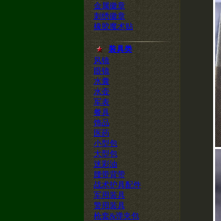
金属徽章
刺绣徽章
橡胶魔术贴
装具类
风镜
眼镜
水囊
水壶
军表
餐具
饰品
医药
小型包
大型包
迷彩油
腰带背带
战术护具配件
军用装具
警用装具
枪套&弹夹包