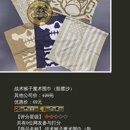
邮局汇款时请不要使用密码
码会给货款的提取造成延时
按时发货,如果您使用银行
刘小姐后再汇款(86010)6617
战术猴子魔术围巾（骷髅沙）
其他公司价：
120元
优惠价：
69元
【评分星级】
共有0位网友参与打分
【商品名称】 战术猴子魔术围巾（骷