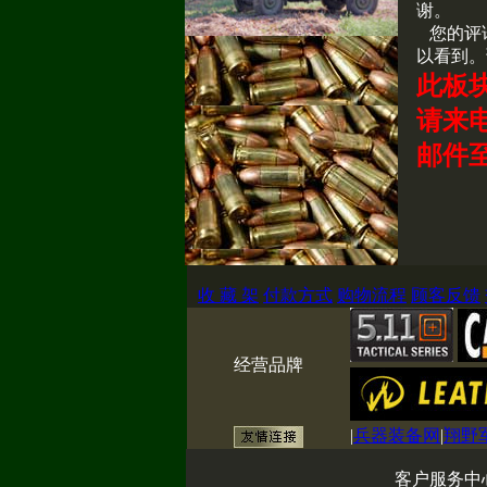
谢。
您的评
以看到。
此板
请来电咨
邮件
收 藏 架
付款方式
购物流程
顾客反馈
经营品牌
|
兵器装备网
|
翔野
客户服务中