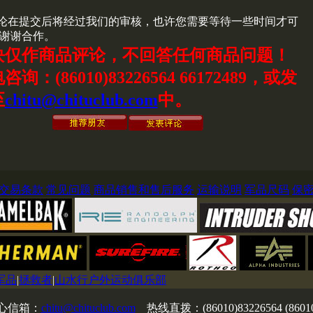
论在提交后将经过我们的审核，也许您需要等待一些时间才可
谢谢合作。
块仅作商品评论，不回答任何商品问题！
询：(86010)83226564 66172489，或发
至
chitu@chituclub.com
中。
交易条款
常见问题
商品销售和售后服务
运输说明
军品尺码
保
军品
|
拯救者
|
山水行户外运动俱乐部
心信箱：
chitu@chituclub.com
热线直拨：(86010)83226564 (8601