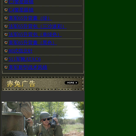
C3警星眼镜
C4警星眼镜
美军65升背囊（绿）
法军65升背包（三沙迷彩）
法军65升背包（单绿色）
美军65升背囊（黑色）
80式指北针
511军靴ATAC6
美军新型战术风镜
)66172489
谢大家的支