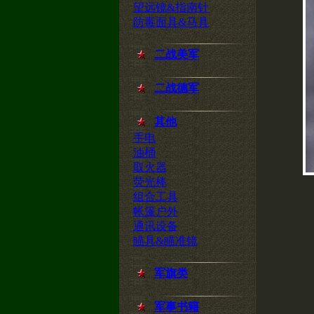
望远镜&指南针
防毒面具&马具
二战美军
二战德军
其他
手电
油桶
取火器
荧光棒
组合工具
帐篷户外
通讯设备
瞄具&瞄准镜
军旗类
军事书籍