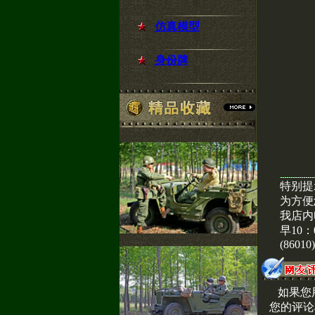
仿真模型
身份牌
特别提
为方便
我店内
早10：
(86010
如果您
您的评论