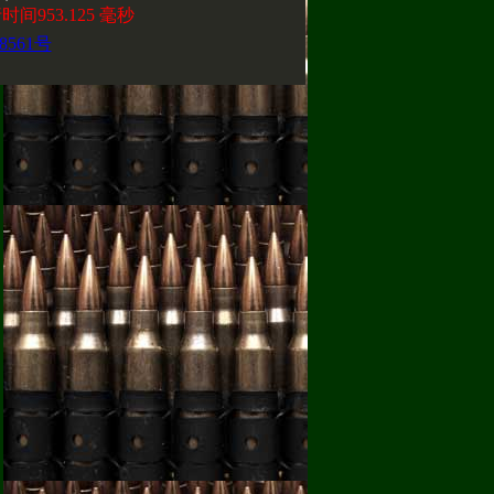
间953.125 毫秒
8561号