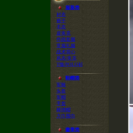
服装类
衬衣
裤子
毛衣
皮夹克
作战套服
常服礼服
战术背心
风衣/夹克
T恤/POLO衫
鞋帽类
军靴
头盔
军帽
手套
棒球帽
方巾围巾
徽章类