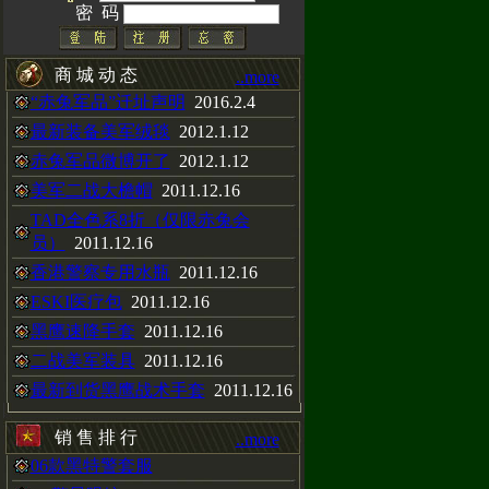
密 码
CAL手表，H3
商 城 动 态
..more
以在赤兔动态
“赤兔军品”迁址声明
2016.2.4
最新装备美军绒毯
2012.1.12
赤兔军品微博开了
2012.1.12
美军二战大檐帽
2011.12.16
TAD全色系8折（仅限赤兔会
衫，黑色沙色两种
员）
2011.12.16
香港警察专用水瓶
2011.12.16
ESKI医疗包
2011.12.16
黑鹰速降手套
2011.12.16
靴
二战美军装具
2011.12.16
最新到货黑鹰战术手套
2011.12.16
销 售 排 行
..more
06款黑特警套服