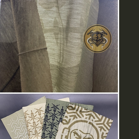
美国黑鹰干探衬衣
、
美jun M1943作战裤
、
赤兔郑重声明
批发商请拨打我们的电话(86010
核实后，再汇款到我部。谢
持！