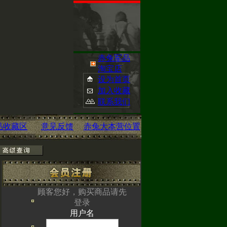
赤兔军品
淘宝店
设为首页
加入收藏
联系我们
品收藏区
意见反馈
赤兔大本营位置
已经开启您可点
顾客您好，购买商品请先
登录
用户名
om/
查看