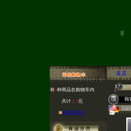
首 页
有
0
种商品在购物车内
顾
共计：
0
元
赤兔淘宝店