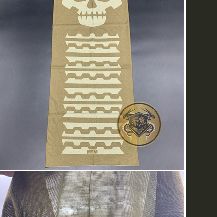
现赤兔新到瑞士原产TACTI
发光材料，保证质量，您可
商城进行查看和选购
赤兔新到各种图案POLO
可供选择
MAGNUM（马格南）特警
欢迎各级军友光临选购
最新到货!