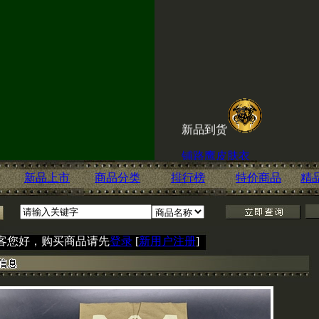
新品到货
铺路鹰皮肤衣
铺路鹰城市速干裤
新品上市
商品分类
排行榜
特价商品
精
ESKI内腰带
客您好，购买商品请先
登录
[
新用户注册
]
喜讯！赤兔淘宝店现
击
http://shop60666600.taobao.c