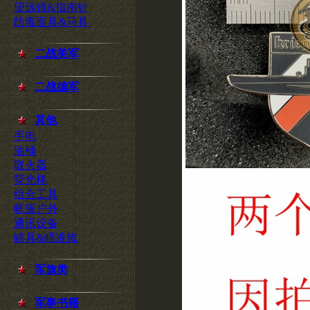
望远镜&指南针
防毒面具&马具
二战美军
二战德军
其他
手电
油桶
取火器
荧光棒
组合工具
帐篷户外
通讯设备
瞄具&瞄准镜
军旗类
军事书籍