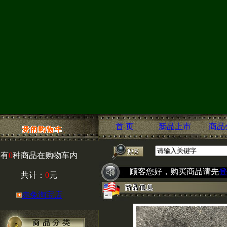
首 页
新品上市
商品
有
0
种商品在购物车内
顾客您好，购买商品请先
登
共计：
0
元
赤兔淘宝店