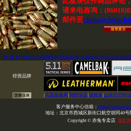
此板块仅作商品评论
请来电咨询：(86010)83
邮件至
chitu@chituclu
收 藏 架
付款方式
购物流程
顾客反馈
交易条款
常见问题
商品
经营品牌
|
兵器装备网
|
翔野军品
|
拯救者
|
山水行户外
客户服务中心信箱：
chitu@chituclub
地址：北京市西城区新街口航空胡同40号院
Copyright © 赤兔专卖店
京ICP