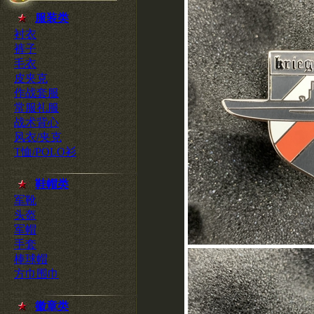
服装类
衬衣
裤子
毛衣
皮夹克
作战套服
常服礼服
战术背心
风衣/夹克
T恤/POLO衫
鞋帽类
军靴
头盔
军帽
手套
棒球帽
方巾围巾
徽章类