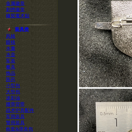
金属徽章
刺绣徽章
橡胶魔术贴
装具类
风镜
眼镜
水囊
水壶
军表
餐具
饰品
医药
小型包
大型包
迷彩油
腰带背带
战术护具配件
军用装具
警用装具
枪套&弹夹包