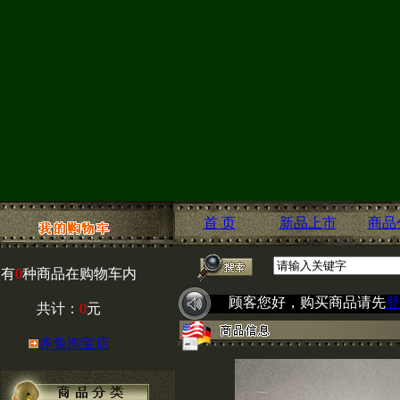
首 页
新品上市
商品
有
0
种商品在购物车内
顾客您好，购买商品请先
登
共计：
0
元
赤兔淘宝店