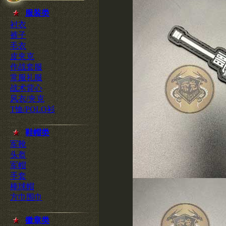
服装类
衬衣
裤子
毛衣
皮夹克
作战套服
常服礼服
战术背心
风衣/夹克
T恤/POLO衫
鞋帽类
军靴
头盔
军帽
手套
棒球帽
方巾围巾
徽章类