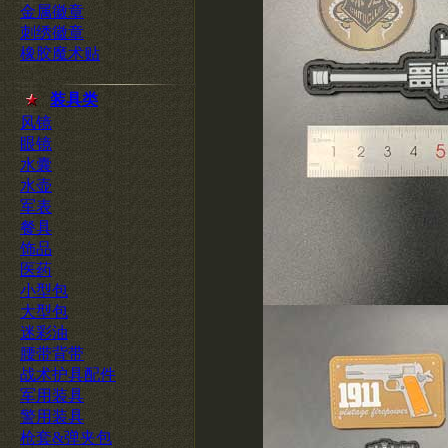
金属徽章
刺绣徽章
橡胶魔术贴
装具类
风镜
眼镜
水囊
水壶
军表
餐具
饰品
医药
小型包
大型包
迷彩油
腰带背带
战术护具配件
军用装具
警用装具
枪套&弹夹包