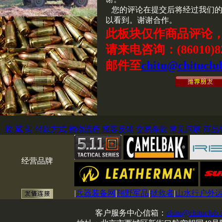
您的评论在提交后将经过我们的
以看到。谢谢合作。
此板块仅作商品评论
请来电咨询：(86010)83
邮件至
chitu@chituclu
收 藏 架
付款方式
购物流程
顾客反馈
交易条款
常见问题
商品
经营品牌
|
兵器装备网
|
翔野军品
|
拯救者
|
山水行户外
客户服务中心信箱：
chitu@chituclub