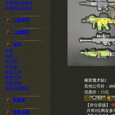
望远镜&指南针
防毒面具&马具
二战美军
二战德军
其他
手电
油桶
取火器
荧光棒
组合工具
帐篷户外
橡胶魔术贴1
通讯设备
其他公司价：
20
瞄具&瞄准镜
优惠价：
15元
军旗类
【评分星级】
共有0位网友参
军事书籍