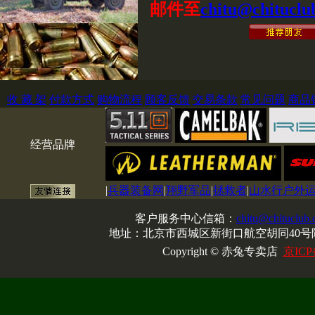
邮件至
chitu@chituclu
收 藏 架
付款方式
购物流程
顾客反馈
交易条款
常见问题
商品
经营品牌
|
兵器装备网
|
翔野军品
|
拯救者
|
山水行户外
客户服务中心信箱：
chitu@chituclub
地址：北京市西城区新街口航空胡同40号院
Copyright © 赤兔专卖店
京ICP