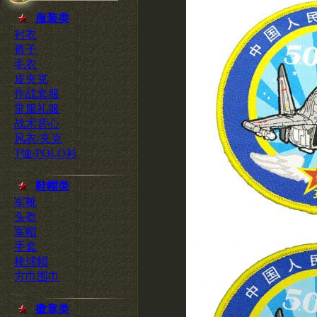
服装类
衬衣
裤子
毛衣
皮夹克
作战套服
常服礼服
战术背心
风衣/夹克
T恤/POLO衫
鞋帽类
军靴
头盔
军帽
手套
棒球帽
方巾围巾
徽章类