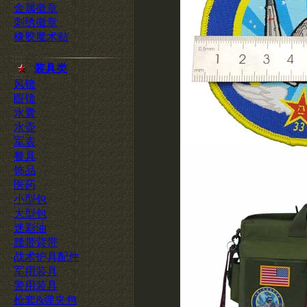
金属徽章
刺绣徽章
橡胶魔术贴
装具类
风镜
眼镜
水囊
水壶
军表
餐具
饰品
医药
小型包
大型包
迷彩油
腰带背带
战术护具配件
军用装具
警用装具
枪套&弹夹包