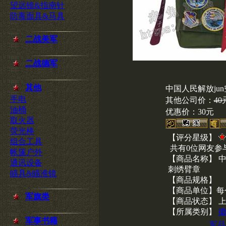
望远镜&指南针
防毒面具&马具
二战美军
二战德军
其他
中国人民解放jun
手电
其他公司价：
40
油桶
优惠价：
30元
取火器
荧光棒
【评分星级】
组合工具
共有0位网友参
帐篷户外
【商品名称】 中国
通讯设备
刺绣臂章
瞄具&瞄准镜
【商品规格】
【商品单位】每
军旗类
【商品状态】 
【所属类别】
军事书籍
军品