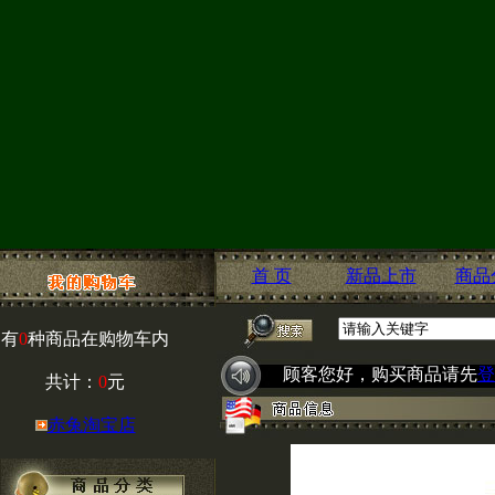
首 页
新品上市
商品
有
0
种商品在购物车内
顾客您好，购买商品请先
登
共计：
0
元
赤兔淘宝店