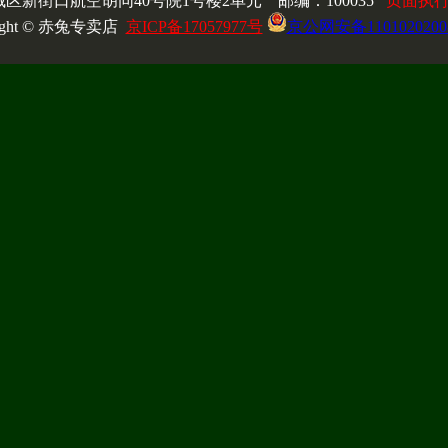
区新街口航空胡同40号院1号楼2单元 邮编：100035
页面执行时
right © 赤兔专卖店
京ICP备17057977号
京公网安备1101020200