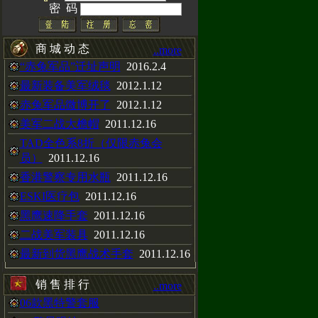
密 码
CAL手表，H3
以在赤兔动态
商 城 动 态
..more
“赤兔军品”迁址声明
2016.2.4
最新装备美军绒毯
2012.1.12
赤兔军品微博开了
2012.1.12
美军二战大檐帽
2011.12.16
衫，黑色沙色两种
TAD全色系8折（仅限赤兔会
员）
2011.12.16
香港警察专用水瓶
2011.12.16
靴
ESKI医疗包
2011.12.16
黑鹰速降手套
2011.12.16
二战美军装具
2011.12.16
最新到货黑鹰战术手套
2011.12.16
销 售 排 行
..more
06款黑特警套服