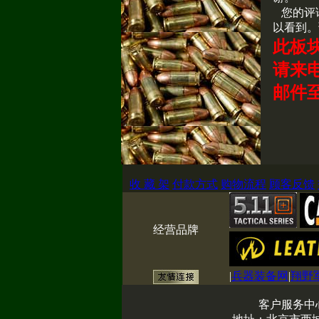
您的评
以看到。
此板
请来电咨
邮件
收 藏 架
付款方式
购物流程
顾客反馈
经营品牌
|
兵器装备网
|
翔野
客户服务中