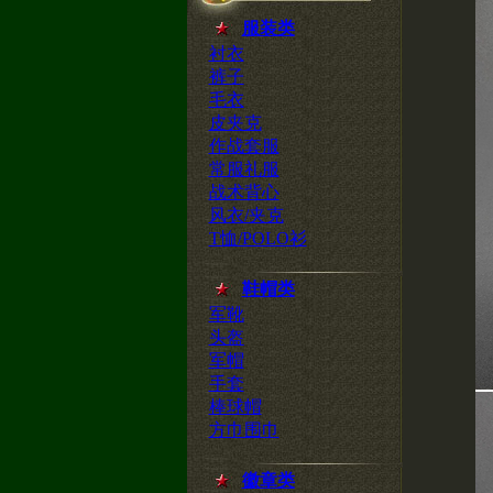
服装类
衬衣
裤子
毛衣
皮夹克
作战套服
常服礼服
战术背心
风衣/夹克
T恤/POLO衫
鞋帽类
军靴
头盔
军帽
手套
棒球帽
方巾围巾
徽章类