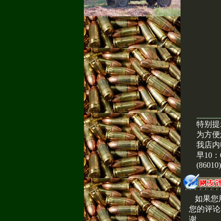
特别提
为方便
我店内
早10：
(86010
如果您
您的评论
谢。