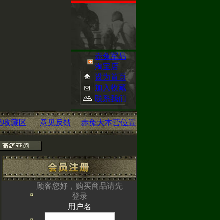
赤兔军品
淘宝店
设为首页
加入收藏
联系我们
品收藏区
意见反馈
赤兔大本营位置
已经开启您可点
顾客您好，购买商品请先
登录
om/
查看
用户名