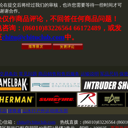
论在提交后将经过我们的审核，也许您需要等待一些时间才可
谢谢合作。
块仅作商品评论，不回答任何商品问题！
询：(86010)83226564 66172489，或发
至
chitu@chituclub.com
中。
交易条款
常见问题
商品销售和售后服务
运输说明
军品尺码
保
军品
|
拯救者
|
山水行户外运动俱乐部
心信箱：
chitu@chituclub.com
热线直拨：(86010)83226564 (8601