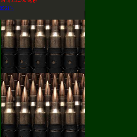
间812.500 毫秒
8561号