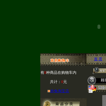
首 页
有
0
种商品在购物车内
顾
共计：
0
元
赤兔淘宝店