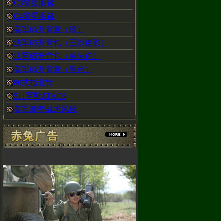
C3警星眼镜
C4警星眼镜
美军65升背囊（绿）
法军65升背包（三沙迷彩）
法军65升背包（单绿色）
美军65升背囊（黑色）
80式指北针
511军靴ATAC6
美军新型战术风镜
)66172489
谢大家的支
赤兔专卖