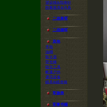
望远镜&指南针
防毒面具&马具
二战美军
二战德军
其他
手电
油桶
取火器
荧光棒
组合工具
帐篷户外
通讯设备
瞄具&瞄准镜
军旗类
军事书籍