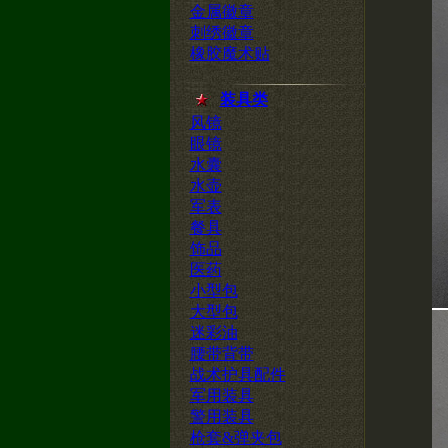
金属徽章
刺绣徽章
橡胶魔术贴
装具类
风镜
眼镜
水囊
水壶
军表
餐具
饰品
医药
小型包
大型包
迷彩油
腰带背带
战术护具配件
军用装具
警用装具
枪套&弹夹包