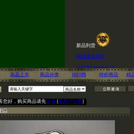
新品到货
铺路鹰皮肤衣
铺路鹰城市速干裤
ESKI内腰带
新品上市
商品分类
排行榜
特价商品
精
喜讯！赤兔淘宝店现
客您好，购买商品请先
登录
[
新用户注册
]
击
http://shop60666600.taobao.c