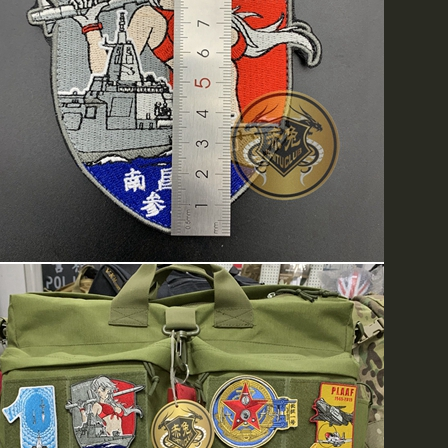
邮局汇款时请不要使用密码
码会给货款的提取造成延时
按时发货,如果您使用银行
刘小姐后再汇款(86010)6617