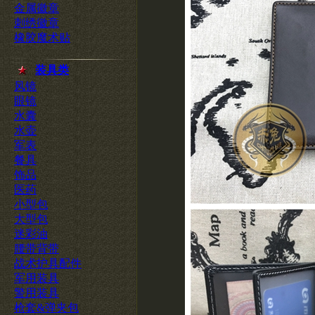
金属徽章
刺绣徽章
橡胶魔术贴
装具类
风镜
眼镜
水囊
水壶
军表
餐具
饰品
医药
小型包
大型包
迷彩油
腰带背带
战术护具配件
军用装具
警用装具
枪套&弹夹包