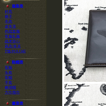
服装类
衬衣
裤子
毛衣
皮夹克
作战套服
常服礼服
战术背心
风衣/夹克
T恤/POLO衫
鞋帽类
军靴
头盔
军帽
手套
棒球帽
方巾围巾
徽章类