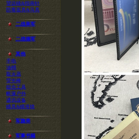
望远镜&指南针
防毒面具&马具
二战美军
二战德军
其他
手电
油桶
取火器
荧光棒
组合工具
帐篷户外
通讯设备
瞄具&瞄准镜
军旗类
军事书籍