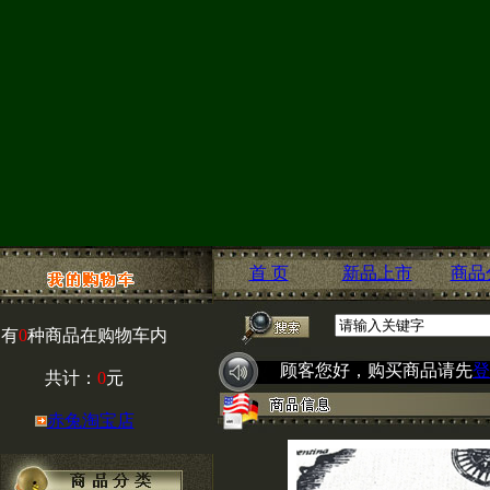
首 页
新品上市
商品
有
0
种商品在购物车内
顾客您好，购买商品请先
登
共计：
0
元
赤兔淘宝店