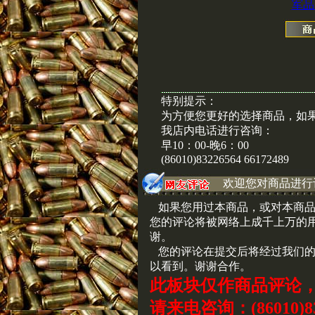
军品
特别提示：
为方便您更好的选择商品，如
我店内电话进行咨询：
早10：00-晚6：00
(86010)83226564 66172489
欢迎您对商品进行
如果您用过本商品，或对本商品
您的评论将被网络上成千上万的
谢。
您的评论在提交后将经过我们的
以看到。谢谢合作。
此板块仅作商品评论
请来电咨询：(86010)83