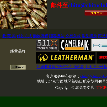
邮件至
chitu@chituclu
收 藏 架
付款方式
购物流程
顾客反馈
交易条款
常见问题
商品
经营品牌
|
兵器装备网
|
翔野军品
|
拯救者
|
山水行户外
客户服务中心信箱：
chitu@chituclub
地址：北京市西城区新街口航空胡同40号院
Copyright © 赤兔专卖店
京ICP