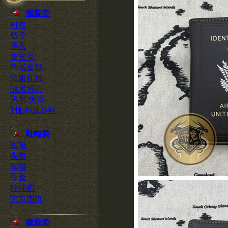
服装类
衬衣
裤子
毛衣
皮夹克
作战套服
常服礼服
战术背心
风衣/夹克
T恤/POLO衫
鞋帽类
军靴
头盔
军帽
手套
棒球帽
方巾围巾
徽章类