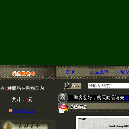
首 页
新品上市
商品
有
0
种商品在购物车内
顾客您好，购买商品请先
登
共计：
0
元
赤兔淘宝店