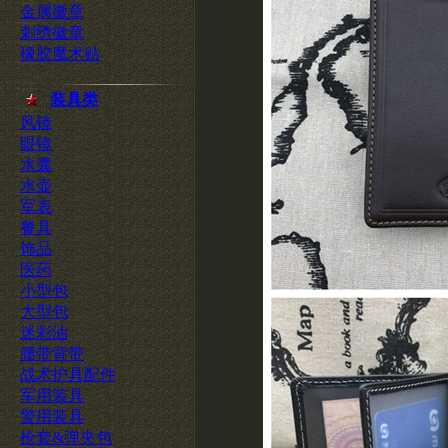
金属徽章
刺绣徽章
橡胶魔术贴
装具类
风镜
眼镜
水囊
水壶
军表
餐具
饰品
医药
小型包
大型包
迷彩油
腰带背带
战术护具配件
军用装具
警用装具
枪套&弹夹包