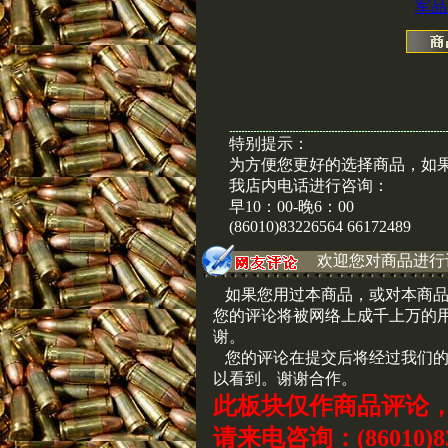
军品
特别提示：
为方便您更好的选择商品，如
我店内电话进行咨询：
早10：00-晚6：00
(86010)83226564 66172489
欢迎您对商品进行
如果您用过本商品，或对本商品
您的评论将被网络上成千上万的
谢。
您的评论在提交后将经过我们的
以看到。谢谢合作。
此板块仅作商品评论
请来电咨询：(86010)83