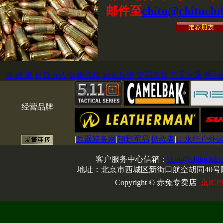
邮件至
chitu@chituclu
收 藏 架
付款方式
购物流程
顾客反馈
交易条款
常见问题
商品
经营品牌
|
兵器装备网
|
翔野军品
|
拯救者
|
山水行户外
客户服务中心信箱：
chitu@chituclub
地址：北京市西城区新街口航空胡同40号院
Copyright © 赤兔专卖店
京ICP