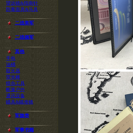
望远镜&指南针
防毒面具&马具
二战美军
二战德军
其他
手电
油桶
取火器
荧光棒
组合工具
帐篷户外
通讯设备
瞄具&瞄准镜
军旗类
军事书籍