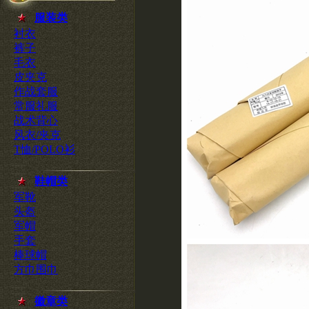
服装类
衬衣
裤子
毛衣
皮夹克
作战套服
常服礼服
战术背心
风衣/夹克
T恤/POLO衫
鞋帽类
军靴
头盔
军帽
手套
棒球帽
方巾围巾
徽章类