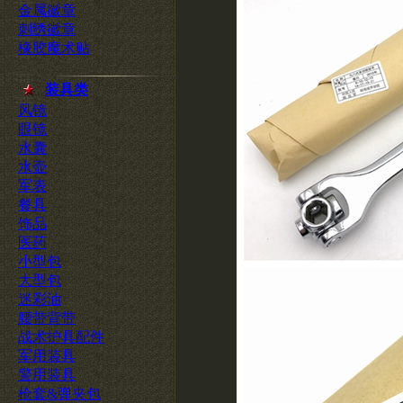
金属徽章
刺绣徽章
橡胶魔术贴
装具类
风镜
眼镜
水囊
水壶
军表
餐具
饰品
医药
小型包
大型包
迷彩油
腰带背带
战术护具配件
军用装具
警用装具
枪套&弹夹包