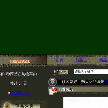
首 页
新品上市
商品
有
0
种商品在购物车内
顾客您好，购买商品请先
登
共计：
0
元
赤兔淘宝店