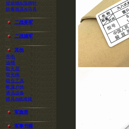
望远镜&指南针
防毒面具&马具
二战美军
二战德军
其他
手电
油桶
取火器
荧光棒
组合工具
帐篷户外
通讯设备
瞄具&瞄准镜
军旗类
军事书籍