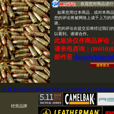
欢迎您对商品进行
如果您用过本商品，或对本商品
您的评论将被网络上成千上万的
谢。
您的评论在提交后将经过我们的
以看到。谢谢合作。
此板块仅作商品评论
请来电咨询：(86010)83
邮件至
chitu@chituclu
收 藏 架
付款方式
购物流程
顾客反馈
交易条款
常见问题
商品
经营品牌