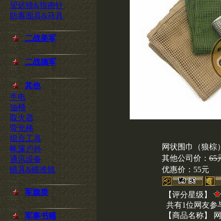
望远镜&指南针
防毒面具&马具
二战美军
二战德军
其他
手电
油桶
取火器
荧光棒
组合工具
网状围巾（狼棕
帐篷户外
其他公司价：
65
通讯设备
瞄具&瞄准镜
优惠价：
55元
军旗类
【评分星级】
共有1位网友参
【商品名称】 
军事书籍