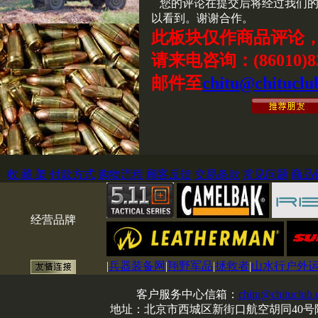
您的评论在提交后将经过我们的
以看到。谢谢合作。
此板块仅作商品评论
请来电咨询：(86010)83
邮件至
chitu@chituclu
收 藏 架
付款方式
购物流程
顾客反馈
交易条款
常见问题
商品
经营品牌
|
兵器装备网
|
翔野军品
|
拯救者
|
山水行户外
客户服务中心信箱：
chitu@chituclub
地址：北京市西城区新街口航空胡同40号院