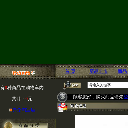
首 页
新品上市
商品
有
0
种商品在购物车内
顾客您好，购买商品请先
登
共计：
0
元
赤兔淘宝店