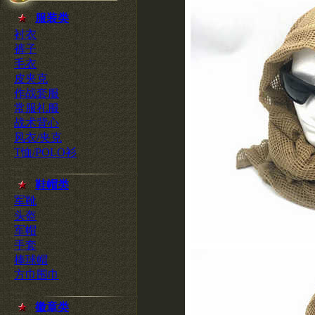
服装类
衬衣
裤子
毛衣
皮夹克
作战套服
常服礼服
战术背心
风衣/夹克
T恤/POLO衫
鞋帽类
军靴
头盔
军帽
手套
棒球帽
方巾围巾
徽章类