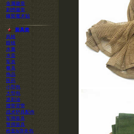
金属徽章
刺绣徽章
橡胶魔术贴
装具类
风镜
眼镜
水囊
水壶
军表
餐具
饰品
医药
小型包
大型包
迷彩油
腰带背带
战术护具配件
军用装具
警用装具
枪套&弹夹包