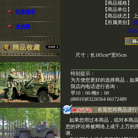
【商品规格】
【商品单位】
仿真模型
【商品状态】 
【所属类别】
身份牌
军品
尺寸：长185cm*宽95cm
特别提示：
为方便您更好的选择商品，如
我店内电话进行咨询：
早10：00-晚6：00
(86010)83226564 66172489
欢迎您对商品进行
如果您用过本商品，或对本商品
您的评论将被网络上成千上万的
谢。