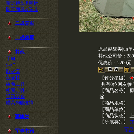
望远镜&指南针
防毒面具&马具
二战美军
二战德军
原品越战美jun
其他
其他公司价：
28
手电
优惠价：
2200元
油桶
取火器
荧光棒
【评分星级】
组合工具
共有0位网友参
帐篷户外
【商品名称】 原
通讯设备
篷
瞄具&瞄准镜
【商品规格】
【商品单位】
【商品状态】 
军旗类
【所属类别】
军品
军事书籍