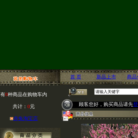
首 页
新品上市
商品
有
0
种商品在购物车内
顾客您好，购买商品请先
登
共计：
0
元
赤兔淘宝店