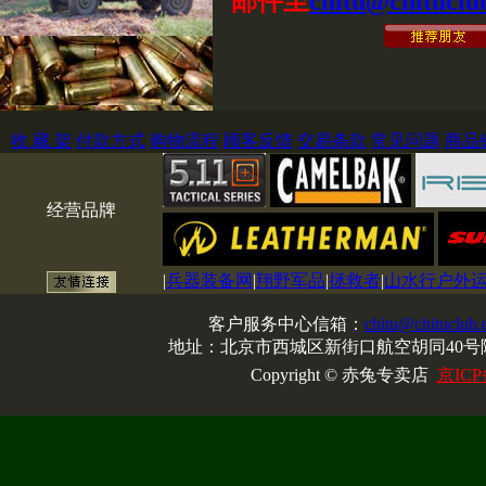
邮件至
chitu@chituclu
收 藏 架
付款方式
购物流程
顾客反馈
交易条款
常见问题
商品
经营品牌
|
兵器装备网
|
翔野军品
|
拯救者
|
山水行户外
客户服务中心信箱：
chitu@chituclub
地址：北京市西城区新街口航空胡同40号院
Copyright © 赤兔专卖店
京ICP