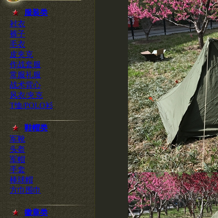
服装类
衬衣
裤子
毛衣
皮夹克
作战套服
常服礼服
战术背心
风衣/夹克
T恤/POLO衫
鞋帽类
军靴
头盔
军帽
手套
棒球帽
方巾围巾
徽章类