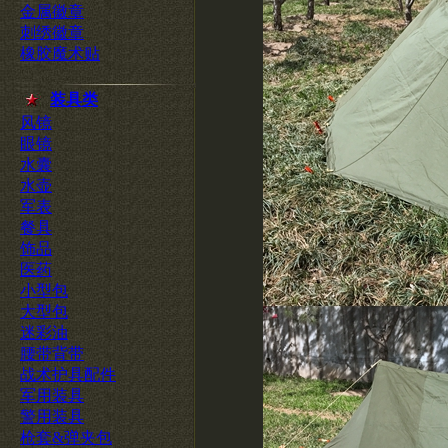
金属徽章
刺绣徽章
橡胶魔术贴
装具类
风镜
眼镜
水囊
水壶
军表
餐具
饰品
医药
小型包
大型包
迷彩油
腰带背带
战术护具配件
军用装具
警用装具
枪套&弹夹包