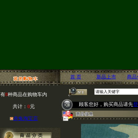
首 页
新品上市
商品
有
0
种商品在购物车内
顾客您好，购买商品请先
登
共计：
0
元
赤兔淘宝店