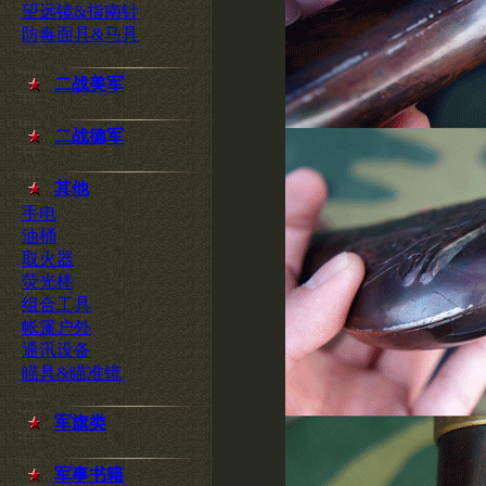
望远镜&指南针
防毒面具&马具
二战美军
二战德军
其他
手电
油桶
取火器
荧光棒
组合工具
帐篷户外
通讯设备
瞄具&瞄准镜
军旗类
军事书籍