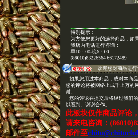
特别提示：
为方便您更好的选择商品，如
我店内电话进行咨询：
早10：00-晚6：00
(86010)83226564 66172489
欢迎您对商品进行
如果您用过本商品，或对本商品
您的评论将被网络上成千上万的
谢。
您的评论在提交后将经过我们的
以看到。谢谢合作。
此板块仅作商品评论
请来电咨询：(86010)83
邮件至
chitu@chituclu