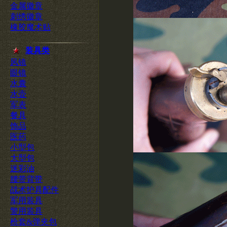
金属徽章
刺绣徽章
橡胶魔术贴
装具类
风镜
眼镜
水囊
水壶
军表
餐具
饰品
医药
小型包
大型包
迷彩油
腰带背带
战术护具配件
军用装具
警用装具
枪套&弹夹包