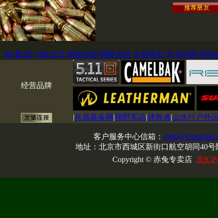
收 藏 架
付款方式
购物流程
顾客反馈
交易条款
常见问题
商品
经营品牌
|
兵器装备网
|
翔野军品
|
拯救者
|
山水行户外
客户服务中心信箱：
chitu@chituclub
地址：北京市西城区新街口航空胡同40号院
Copyright © 赤兔专卖店
京ICP