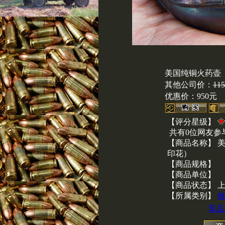
美国纯铜火药壶
其他公司价：
11
优惠价：
950元
【评分星级】
共有0位网友参
【商品名称】 
印花）
【商品规格】
【商品单位】
【商品状态】 
【所属类别】
军品