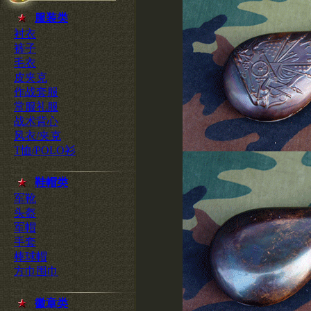
服装类
衬衣
裤子
毛衣
皮夹克
作战套服
常服礼服
战术背心
风衣/夹克
T恤/POLO衫
鞋帽类
军靴
头盔
军帽
手套
棒球帽
方巾围巾
徽章类