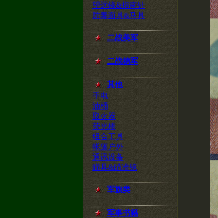
望远镜&指南针
防毒面具&马具
二战美军
二战德军
其他
手电
油桶
取火器
荧光棒
组合工具
帐篷户外
通讯设备
瞄具&瞄准镜
军旗类
军事书籍