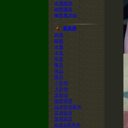
金属徽章
刺绣徽章
橡胶魔术贴
装具类
风镜
眼镜
水囊
水壶
军表
餐具
饰品
医药
小型包
大型包
迷彩油
腰带背带
战术护具配件
军用装具
警用装具
枪套&弹夹包