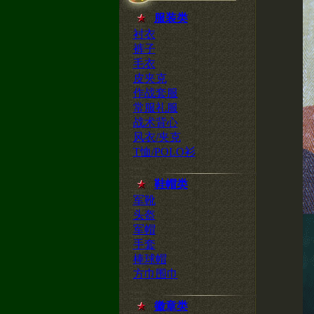
服装类
衬衣
裤子
毛衣
皮夹克
作战套服
常服礼服
战术背心
风衣/夹克
T恤/POLO衫
鞋帽类
军靴
头盔
军帽
手套
棒球帽
方巾围巾
徽章类