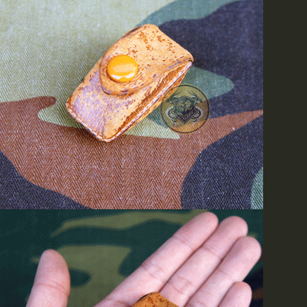
现赤兔新到瑞士原产TACTI
发光材料，保证质量，您可
商城进行查看和选购
赤兔新到各种图案POLO
可供选择
MAGNUM（马格南）特警
欢迎各级军友光临选购
最新到货!