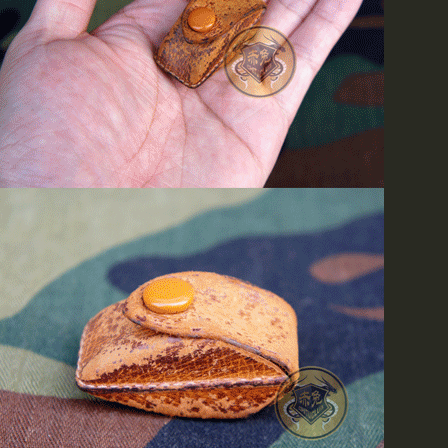
美国黑鹰干探衬衣
、
美jun M1943作战裤
、
赤兔郑重声明
批发商请拨打我们的电话(86010
核实后，再汇款到我部。谢
持！