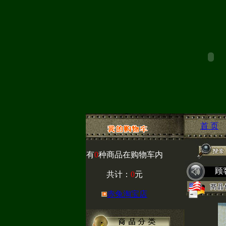
首 页
有
0
种商品在购物车内
顾
共计：
0
元
赤兔淘宝店