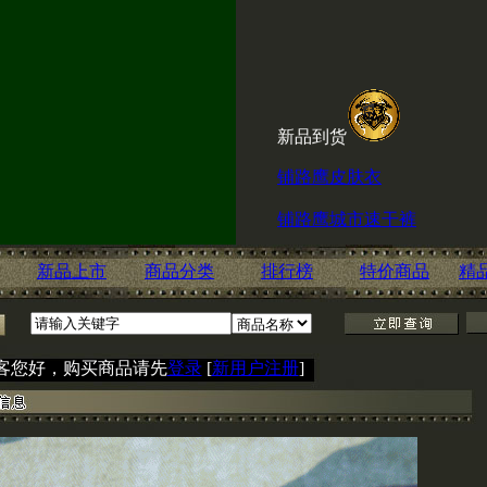
新品到货
铺路鹰皮肤衣
铺路鹰城市速干裤
ESKI内腰带
新品上市
商品分类
排行榜
特价商品
精
喜讯！赤兔淘宝店现
击
客您好，购买商品请先
登录
[
新用户注册
]
http://shop60666600.taobao.c