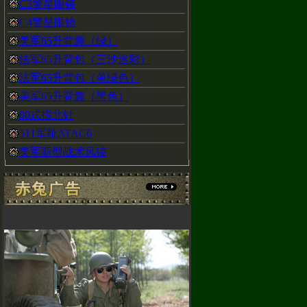
C3警星眼镜
C4警星眼镜
美军65升背囊（绿）
法军65升背包（三沙迷彩）
法军65升背包（单绿色）
美军65升背囊（黑色）
80式指北针
511军靴ATAC6
美军新型战术风镜
)66172489
谢大家的支
赤兔专卖