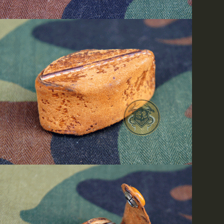
邮局汇款时请不要使用密码
码会给货款的提取造成延时
按时发货,如果您使用银行
刘小姐后再汇款(86010)6617