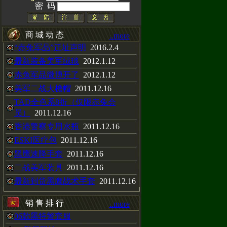
CAL手表，H3
密 码
以在赤兔动态
商 城 动 态
..more
“赤兔军品”迁址声明
2016.2.4
最新装备美军绒毯
2012.1.12
赤兔军品微博开了
2012.1.12
衫，黑色沙色两种
美军二战大檐帽
2011.12.16
TAD全色系8折（仅限赤兔会
员）
2011.12.16
靴
香港警察专用水瓶
2011.12.16
ESKI医疗包
2011.12.16
黑鹰速降手套
2011.12.16
二战美军装具
2011.12.16
最新到货黑鹰战术手套
2011.12.16
销 售 排 行
..more
06款黑特警套服