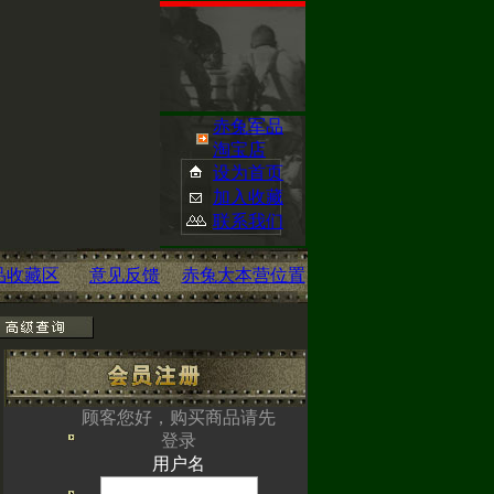
赤兔军品
淘宝店
设为首页
加入收藏
联系我们
品收藏区
意见反馈
赤兔大本营位置
已经开启您可点
顾客您好，购买商品请先
om/
查看
登录
用户名