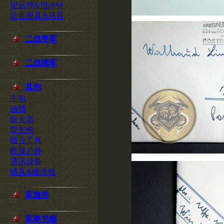
望远镜&指南针
防毒面具&马具
二战美军
二战德军
其他
手电
油桶
取火器
荧光棒
组合工具
帐篷户外
通讯设备
瞄具&瞄准镜
军旗类
军事书籍