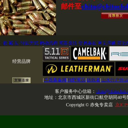
邮件至
chitu@chituclu
收 藏 架
付款方式
购物流程
顾客反馈
交易条款
常见问题
商品
经营品牌
|
兵器装备网
|
翔野军品
|
拯救者
|
山水行户外
客户服务中心信箱：
chitu@chituclub
地址：北京市西城区新街口航空胡同40号院
Copyright © 赤兔专卖店
京ICP