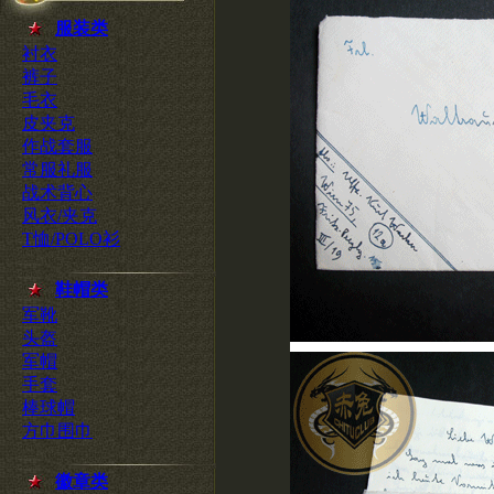
服装类
衬衣
裤子
毛衣
皮夹克
作战套服
常服礼服
战术背心
风衣/夹克
T恤/POLO衫
鞋帽类
军靴
头盔
军帽
手套
棒球帽
方巾围巾
徽章类