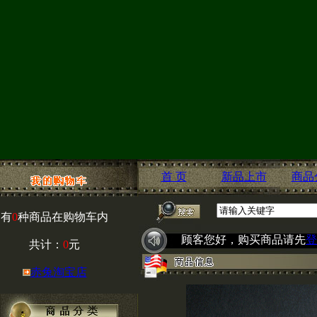
首 页
新品上市
商品
有
0
种商品在购物车内
顾客您好，购买商品请先
登
共计：
0
元
赤兔淘宝店