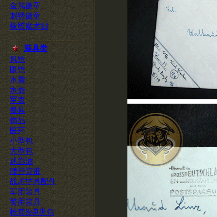
金属徽章
刺绣徽章
橡胶魔术贴
装具类
风镜
眼镜
水囊
水壶
军表
餐具
饰品
医药
小型包
大型包
迷彩油
腰带背带
战术护具配件
军用装具
警用装具
枪套&弹夹包