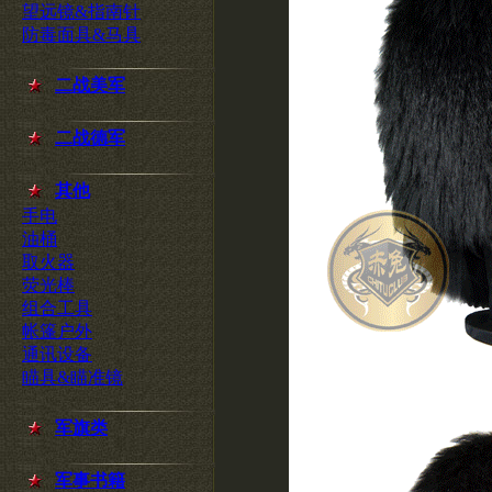
望远镜&指南针
防毒面具&马具
二战美军
二战德军
其他
手电
油桶
取火器
荧光棒
组合工具
帐篷户外
通讯设备
瞄具&瞄准镜
军旗类
军事书籍