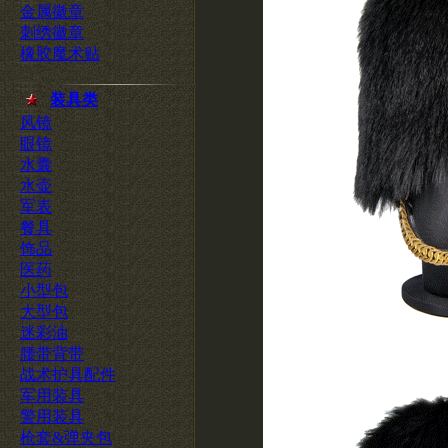
金属徽章
刺绣徽章
橡胶魔术贴
装具类
风镜
眼镜
水囊
水壶
军表
餐具
饰品
医药
小型包
大型包
迷彩油
腰带背带
战术护具配件
军用装具
警用装具
枪套&弹夹包