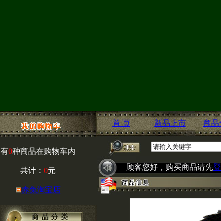
首 页
新品上市
商品
有
0
种商品在购物车内
顾客您好，购买商品请先
登
共计：
0
元
赤兔淘宝店