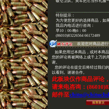
破仑卫队。英军把它当作礼服
特别提示：
为方便您更好的选择商品，如
我店内电话进行咨询：
早10：00-晚6：00
(86010)83226564 66172489
欢迎您对商品进行
如果您用过本商品，或对本商品
您的评论将被网络上成千上万的
谢。
您的评论在提交后将经过我们的
以看到。谢谢合作。
此板块仅作商品评论
请来电咨询：(86010)83
邮件至
chitu@chituclu