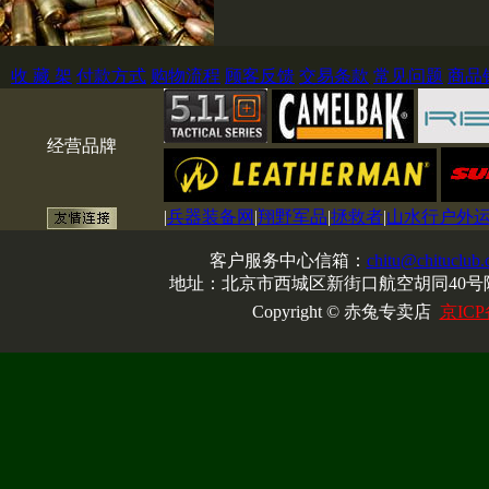
收 藏 架
付款方式
购物流程
顾客反馈
交易条款
常见问题
商品
经营品牌
|
兵器装备网
|
翔野军品
|
拯救者
|
山水行户外
客户服务中心信箱：
chitu@chituclub
地址：北京市西城区新街口航空胡同40号院
Copyright © 赤兔专卖店
京ICP