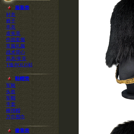
服装类
衬衣
裤子
毛衣
皮夹克
作战套服
常服礼服
战术背心
风衣/夹克
T恤/POLO衫
鞋帽类
军靴
头盔
军帽
手套
棒球帽
方巾围巾
徽章类