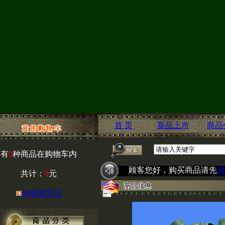
首 页
新品上市
商品
有
0
种商品在购物车内
顾客您好，购买商品请先
登
共计：
0
元
赤兔淘宝店