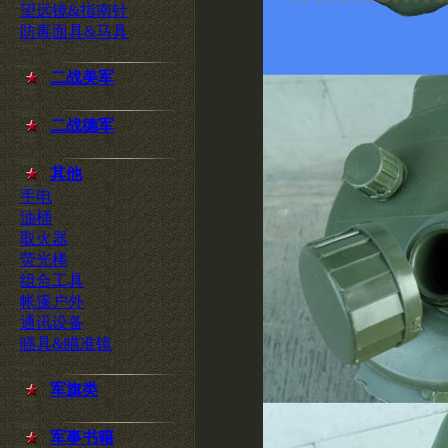
望远镜&指南针
防毒面具&马具
二战美军
二战德军
其他
手电
油桶
取火器
荧光棒
组合工具
帐篷户外
通讯设备
瞄具&瞄准镜
军旗类
军事书籍