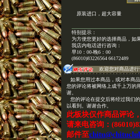
原装进口，超大容量
特别提示：
为方便您更好的选择商品，如
我店内电话进行咨询：
早10：00-晚6：00
(86010)83226564 66172489
欢迎您对商品进行
如果您用过本商品，或对本商品
您的评论将被网络上成千上万的
谢。
您的评论在提交后将经过我们的
以看到。谢谢合作。
此板块仅作商品评论
请来电咨询：(86010)83
邮件至
chitu@chituclu