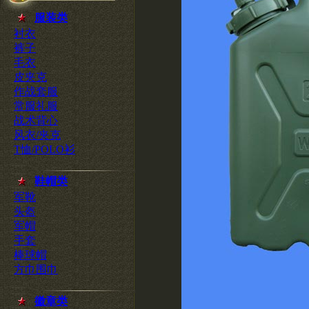
服装类
衬衣
裤子
毛衣
皮夹克
作战套服
常服礼服
战术背心
风衣/夹克
T恤/POLO衫
鞋帽类
军靴
头盔
军帽
手套
棒球帽
方巾围巾
徽章类