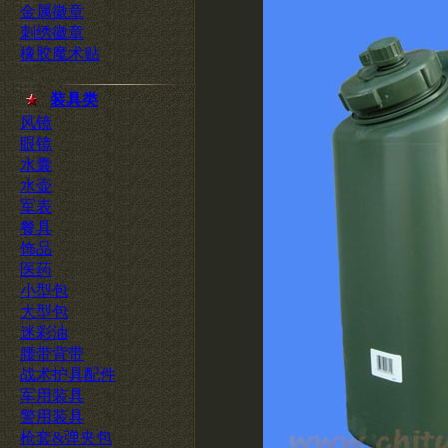
金属徽章
刺绣徽章
橡胶魔术贴
装具类
风镜
眼镜
水囊
水壶
军表
餐具
饰品
医药
小型包
大型包
迷彩油
腰带背带
战术护具配件
军用装具
警用装具
枪套&弹夹包