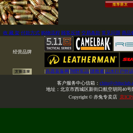
收 藏 架
付款方式
购物流程
顾客反馈
交易条款
常见问题
商品
经营品牌
|
兵器装备网
|
翔野军品
|
拯救者
|
山水行户外
客户服务中心信箱：
chitu@chituclub
地址：北京市西城区新街口航空胡同40号院
Copyright © 赤兔专卖店
京ICP