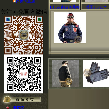
赤兔淘宝店
B15夹克绿色毛领
美国avirex产
关注赤兔官方微信
服装类