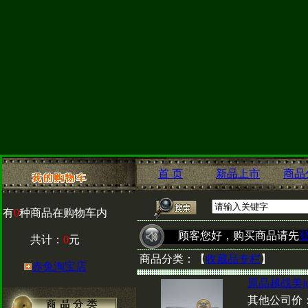
首 页
新品上市
商品
有
0
种商品在购物车内
顾客您好，购买商品请先
共计：
0
元
商品分类：
【
收藏品专栏
】
赤兔淘宝店
原品越战美j
其他公司价