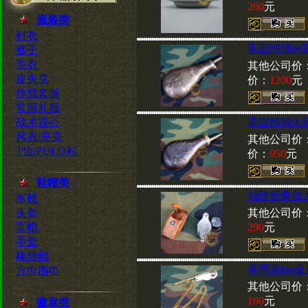
260
元
服装类
衬衣
美国纯铜火
裤子
毛衣
其他公司价
皮夹克
价：
1200
元
作战套服
常服礼服
战术背心
美国纯铜火
风衣/夹克
其他公司价
T恤/POLO衫
价：
950
元
鞋帽类
袖珍折叠放
军靴
头盔
其他公司价
军帽
290
元
手套
棒球帽
美国海jun
方巾围巾
其他公司价
160
元
徽章类