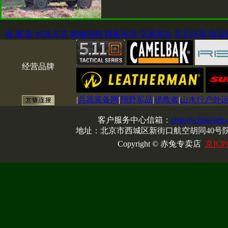
收 藏 架
付款方式
购物流程
顾客反馈
交易条款
常见问题
商品
经营品牌
|
兵器装备网
|
翔野军品
|
拯救者
|
山水行户外
客户服务中心信箱：
chitu@chituclub
地址：北京市西城区新街口航空胡同40号院1
Copyright © 赤兔专卖店
京ICP