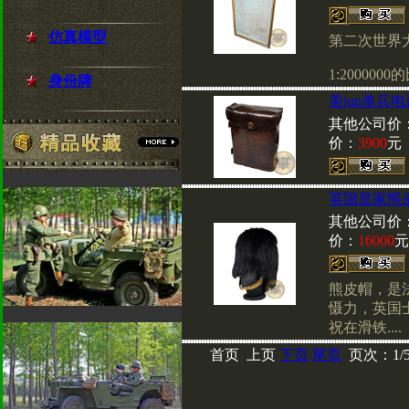
仿真模型
第二次世界
1:200000
身份牌
美jun单兵电
其他公司价
价：
3900
元
英国皇家熊
其他公司价
价：
16000
元
熊皮帽，是
慑力，英国士
祝在滑铁....
首页 上页
下页
尾页
页次：1/