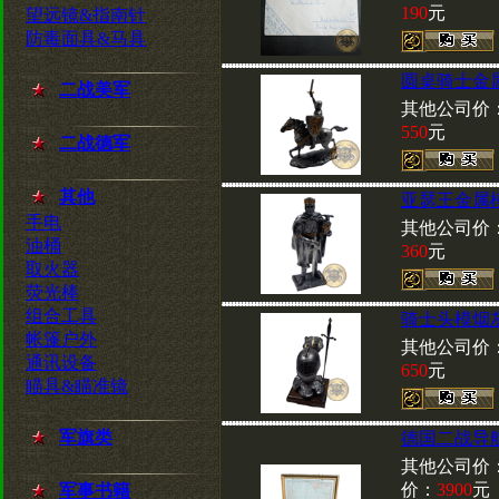
190
元
望远镜&指南针
防毒面具&马具
圆桌骑士金
二战美军
其他公司价
550
元
二战德军
其他
亚瑟王金属
手电
其他公司价
油桶
360
元
取火器
荧光棒
组合工具
骑士头模烟
帐篷户外
其他公司价
通讯设备
650
元
瞄具&瞄准镜
军旗类
德国二战导
其他公司价
价：
3900
元
军事书籍