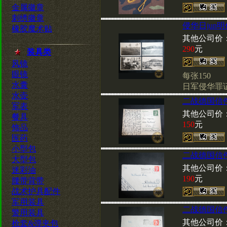
金属徽章
刺绣徽章
侵华日jun
橡胶魔术贴
其他公司价
290
元
装具类
风镜
眼镜
每张150
水囊
日军侵华罪
水壶
二战德国信
军表
其他公司价
餐具
150
元
饰品
医药
小型包
二战德国信
大型包
其他公司价
迷彩油
190
元
腰带背带
战术护具配件
军用装具
二战德国信
警用装具
其他公司价
枪套&弹夹包